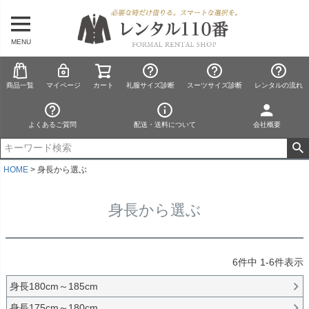
MENU
商品一覧
マイページ
カート
礼服サイズ診断
スーツサイズ診断
レンタルの流れ
よくあるご質問
配送・送料について
会社概要
HOME
身長から選ぶ
身長から選ぶ
6
件中
1
-
6
件表示
身長180cm～185cm
身長175cm～180cm