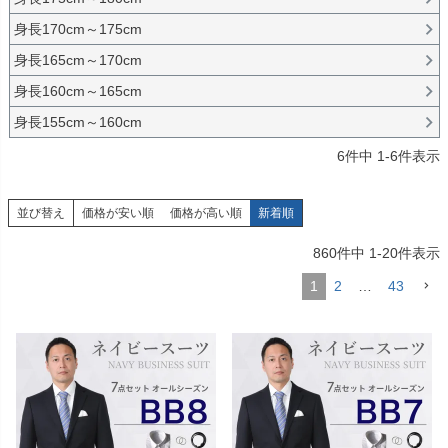
身長170cm～175cm
身長165cm～170cm
身長160cm～165cm
身長155cm～160cm
6
件中
1
-
6
件表示
並び替え
価格が安い順
価格が高い順
新着順
860
件中
1
-
20
件表示
1
2
…
43