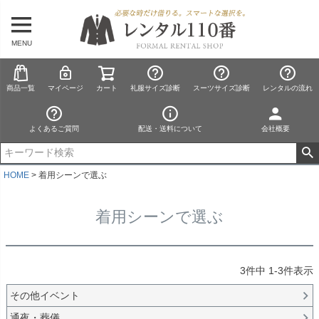
MENU
商品一覧
マイページ
カート
礼服サイズ診断
スーツサイズ診断
レンタルの流れ
よくあるご質問
配送・送料について
会社概要
HOME
着用シーンで選ぶ
着用シーンで選ぶ
3
件中
1
-
3
件表示
その他イベント
通夜・葬儀