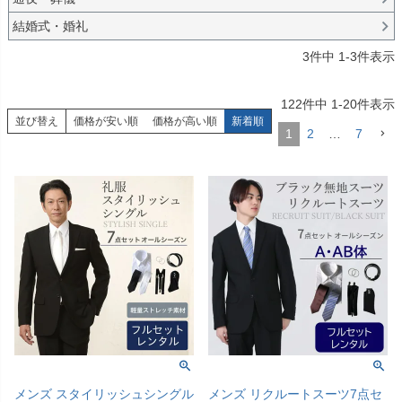
結婚式・婚礼
3
件中
1
-
3
件表示
122
件中
1
-
20
件表示
並び替え
価格が安い順
価格が高い順
新着順
1
2
…
7
メンズ スタイリッシュシングル
メンズ リクルートスーツ7点セ