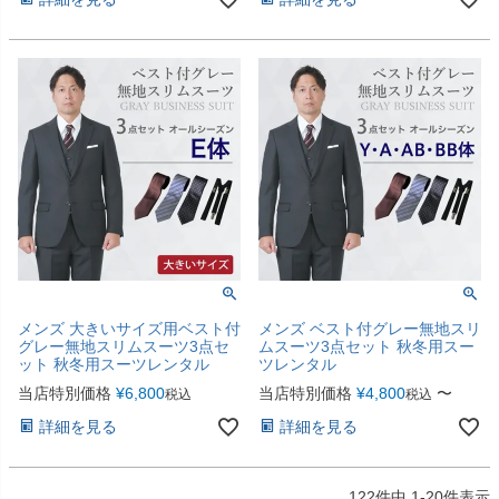
メンズ 大きいサイズ用ベスト付
メンズ ベスト付グレー無地スリ
グレー無地スリムスーツ3点セ
ムスーツ3点セット 秋冬用スー
ット 秋冬用スーツレンタル
ツレンタル
当店特別価格
¥
6,800
当店特別価格
¥
4,800
〜
税込
税込
詳細を見る
詳細を見る
122
件中
1
-
20
件表示