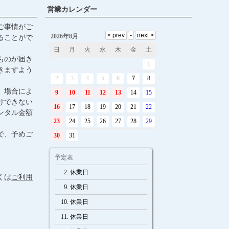
ジト
営業カレンダー
ップ
ご事情がご
へ
ることがで
ものが届き
きますよう
、場合によ
けできない
ンタル金額
で、予めご
くは
ご利用