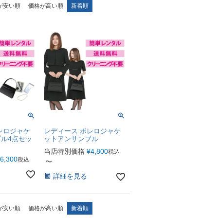
が安い順
価格が高い順
新着順
レロジャケ
レディース ボレロジャケ
ル4点セッ
ットアンサンブル
当店特別価格
¥
4,800
税込
6,300
税込
〜
詳細を見る
が安い順
価格が高い順
新着順