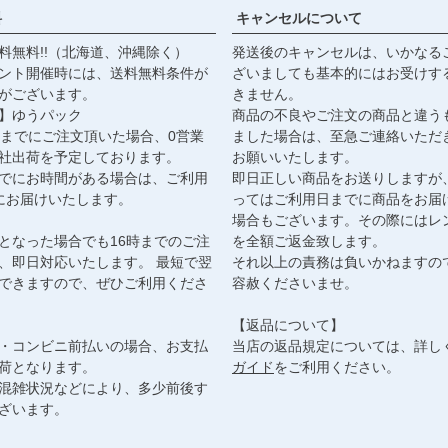
料
キャンセルについて
料無料!!（北海道、沖縄除く）
発送後のキャンセルは、いかなる
ント開催時には、送料無料条件が
ざいましても基本的にはお受けす
がございます。
きません。
】ゆうパック
商品の不良やご注文の商品と違う
時までにご注文頂いた場合、0営業
ました場合は、至急ご連絡いただ
社出荷を予定しております。
お願いいたします。
でにお時間がある場合は、ご利用
即日正しい商品をお送りしますが
にお届けいたします。
ってはご利用日までに商品をお届
場合もございます。その際にはレ
となった場合でも16時までのご注
を全額ご返金致します。
、即日対応いたします。 最短で翌
それ以上の責務は負いかねますの
できますので、ぜひご利用くださ
容赦くださいませ。
【返品について】
・コンビニ前払いの場合、お支払
当店の返品規定については、詳し
荷となります。
ガイド
をご利用ください。
混雑状況などにより、多少前後す
ざいます。