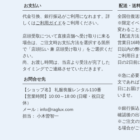
お支払い
配送・送
代金引換、銀行振込がご利用になれます。詳
全国往復送
しくは
ご利用ガイド
をご利用ください。
※限定イベ
変わること
店頭受取について直接店舗へ受け取りに来る
【配送方法
場合は、ご注文時お支払方法を選択する箇所
営業日16
で「店頭払い 兼 店頭受け取り」をご選択くだ
日以内の弊
さい。
ご利用日ま
尚、お渡し時間は、当店より受注が完了した
日の2日前
タイミングでご連絡させていただきます。
※急に必要
お問合せ先
文であれば
日にお届け
【ショップ名】 礼服喪服レンタル110番
いませ。
【営業時間】10:00～18:00 (日曜・祝日定
休）
※銀行振込
メール：info@raglux.com
確認後の出
担当： 小木曽智一
※ご注文の
る場合がご