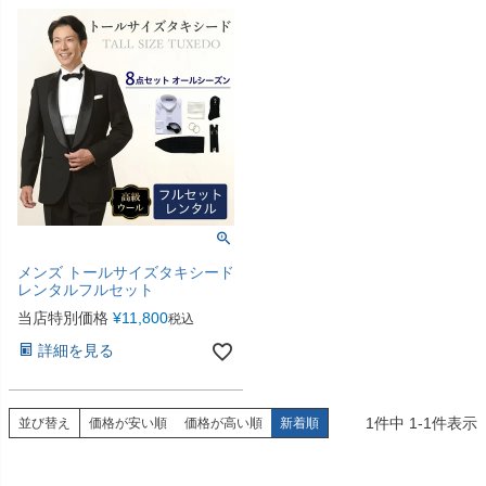
メンズ トールサイズタキシード
レンタルフルセット
当店特別価格
¥
11,800
税込
詳細を見る
1
件中
1
-
1
件表示
並び替え
価格が安い順
価格が高い順
新着順