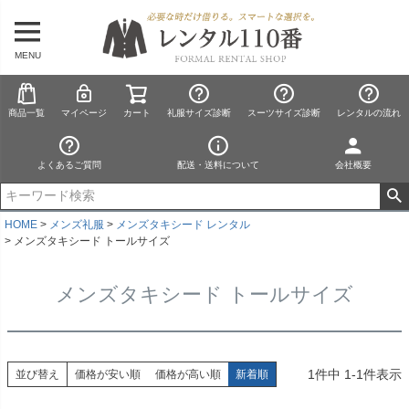
MENU
商品一覧
マイページ
カート
礼服サイズ診断
スーツサイズ診断
レンタルの流れ
よくあるご質問
配送・送料について
会社概要
HOME
メンズ礼服
メンズタキシード レンタル
メンズタキシード トールサイズ
メンズタキシード トールサイズ
1
件中
1
-
1
件表示
並び替え
価格が安い順
価格が高い順
新着順