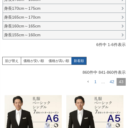
身長170cm～175cm
身長165cm～170cm
身長160cm～165cm
身長155cm～160cm
6
件中
1
-
6
件表示
並び替え
価格が安い順
価格が高い順
新着順
860
件中
841
-
860
件表示
1
…
42
43