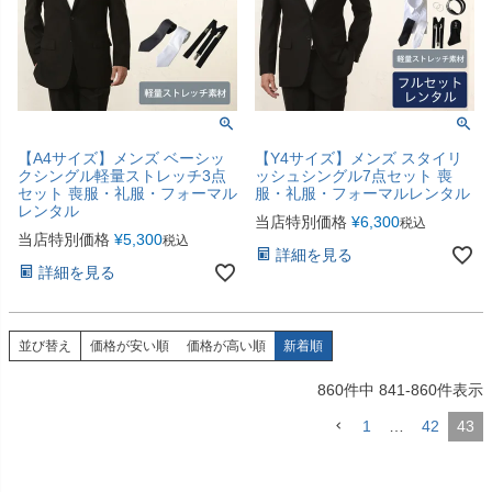
【A4サイズ】メンズ ベーシッ
【Y4サイズ】メンズ スタイリ
クシングル軽量ストレッチ3点
ッシュシングル7点セット 喪
セット 喪服・礼服・フォーマル
服・礼服・フォーマルレンタル
レンタル
当店特別価格
¥
6,300
税込
当店特別価格
¥
5,300
税込
詳細を見る
詳細を見る
並び替え
価格が安い順
価格が高い順
新着順
860
件中
841
-
860
件表示
1
…
42
43