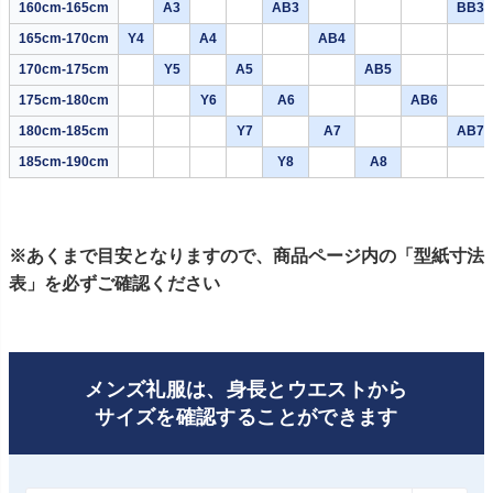
160cm-165cm
A3
AB3
BB3
165cm-170cm
Y4
A4
AB4
170cm-175cm
Y5
A5
AB5
175cm-180cm
Y6
A6
AB6
180cm-185cm
Y7
A7
AB7
185cm-190cm
Y8
A8
※あくまで目安となりますので、商品ページ内の「型紙寸法
表」を必ずご確認ください
メンズ礼服は、身長とウエストから
サイズを確認することができます