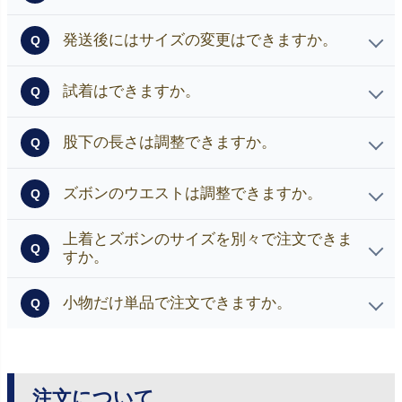
各商品ページに寸法表の記載がございますのでご利用く
発送後にはサイズの変更はできますか。
Q
ださい。
※ほとんどの方が身長と正確なウエストサイズでほぼサ
発送後のサイズ変更やご注文のキャンセルは承っており
イズが決まります。
試着はできますか。
Q
ません。 発送後のサイズ変更は、改めてご購入いただ
※スポーツをされている方や身体を鍛えていらっしゃる
くこととなります。
当店では試着は行っておりません。
方には、サイズが合わない場合もございます。 詳細は
股下の長さは調整できますか。
Q
各商品ページにある寸法表をご確認ください。
当店規定の寸法に上がっておりますため、お客様に合わ
ズボンのウエストは調整できますか。
Q
せた調整は行っておりません。 全ての商品にセットし
ておりますサスペンダーを使用して、股下の長さの調節
男性商品のみ、ほぼすべての商品にアジャスターが付い
上着とズボンのサイズを別々で注文できま
をお願いします。
Q
ております。 通常サイズY体・A体・AB体・BB体はプラ
すか。
※針などを使用して股下を調節することは固くお断りい
スマイナス6cm調整できます。 大きいサイズE体・K体
たします。
上着とズボンはセットですので、別々のサイズでは注文
はプラスマイナス10cm調整できます。 ※アジャスター
小物だけ単品で注文できますか。
Q
できません。
の付いていない商品は、商品ページにその旨明記してお
りますので、ご確認ください。
小物だけの注文はできません。
注文について