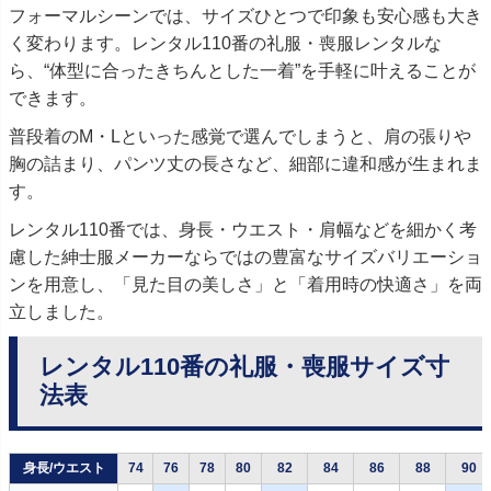
フォーマルシーンでは、サイズひとつで印象も安心感も大き
く変わります。レンタル110番の礼服・喪服レンタルな
ら、“体型に合ったきちんとした一着”を手軽に叶えることが
できます。
普段着のM・Lといった感覚で選んでしまうと、肩の張りや
胸の詰まり、パンツ丈の長さなど、細部に違和感が生まれま
す。
レンタル110番では、身長・ウエスト・肩幅などを細かく考
慮した紳士服メーカーならではの豊富なサイズバリエーショ
ンを用意し、「見た目の美しさ」と「着用時の快適さ」を両
立しました。
レンタル110番の礼服・喪服サイズ寸
法表
身長/ウエスト
74
76
78
80
82
84
86
88
90