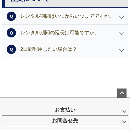
レンタル期間はいつからいつまでですか。
Q
お客様のお手元に到着後3泊4日です、4日目の夕方17時
レンタル期間の延長は可能ですか。
Q
までに返却手続きを行ってください。 当店に5日目に戻
ってくる形となります。
可能です、延長料金は1着当たり1日1,000円です。 クレ
2日間利用したい場合は？
Q
ジットカード決済の場合は、延長料金を加算しご請求い
たします。 代金引換・銀行振込の場合は、延長料金を
ご利用日が２日続く場合、通常の２日前配送ではなく１
指定口座へお振込みください。
日前にお届けいたします。 ご注文の際は、備考欄に
「利用日の前日お届け希望」とご記載ください。
ペー
ジト
お支払い
ップ
お問合せ先
へ