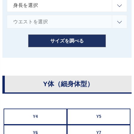
サイズを調べる
Y体（細身体型）
Y4
Y5
Y6
Y7