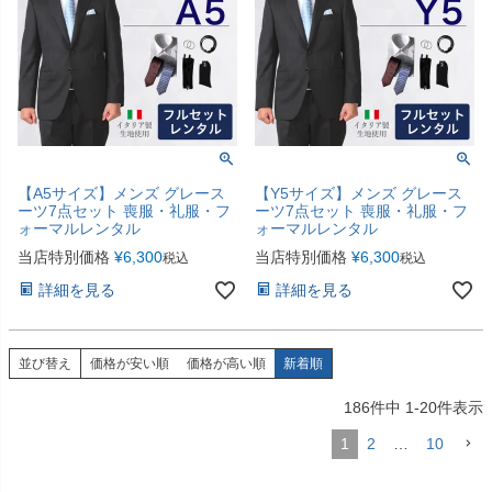
【A5サイズ】メンズ グレース
【Y5サイズ】メンズ グレース
ーツ7点セット 喪服・礼服・フ
ーツ7点セット 喪服・礼服・フ
ォーマルレンタル
ォーマルレンタル
当店特別価格
¥
6,300
当店特別価格
¥
6,300
税込
税込
詳細を見る
詳細を見る
並び替え
価格が安い順
価格が高い順
新着順
186
件中
1
-
20
件表示
1
2
…
10