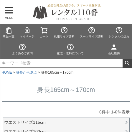
MENU
商品一覧
マイページ
カート
礼服サイズ診断
スーツサイズ診断
レンタルの流れ
よくあるご質問
配送・送料について
会社概要
HOME
身長から選ぶ
身長165cm～170cm
身長165cm～170cm
6
件中
1
-
6
件表示
ウエストサイズ115cm
ウエストサイズ100cm