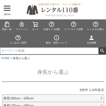
MENU
商品一覧
マイページ
カート
礼服サイズ診断
スーツサイズ診断
レンタルの流れ
よくあるご質問
配送・送料について
会社概要
HOME
身長から選ぶ
身長から選ぶ
6
件中
1
-
6
件表示
身長180cm～185cm
身長175cm～180cm