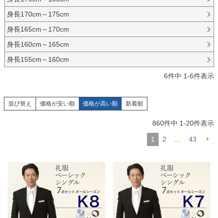
身長170cm～175cm
身長165cm～170cm
身長160cm～165cm
身長155cm～160cm
6
件中
1
-
6
件表示
並び替え
価格が安い順
価格が高い順
新着順
860
件中
1
-
20
件表示
1
2
…
43