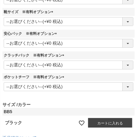
必
須
靴サイズ ※有料オプション
)
(
必
須
安心パック ※有料オプション
)
(
必
須
クラッチバック ※有料オプション
)
(
必
須
ポケットチーフ ※有料オプション
)
(
必
須
)
サイズ
カラー
BB5
ブラック
カートに入れる