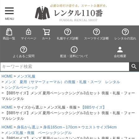
MENU
商品一覧
マイページ
カート
礼服サイズ診断
スーツサイズ診断
レンタルの流れ
よくあるご質問
配送・送料について
会社概要
HOME
メンズ礼服
メンズ 夏用（サマーフォーマル）の喪服・礼服・スーツ レンタル
シングルベーシック
【BB5サイズ】メンズ 夏用ベーシックシングル3点セット 喪服・礼服・フォー
マルレンタル
HOME
サイズから選ぶ
メンズ礼服・喪服
【BB5サイズ】
【BB5サイズ】メンズ 夏用ベーシックシングル3点セット 喪服・礼服・フォー
マルレンタル
HOME
身長から選ぶ
身長165cm～170cm
ウエストサイズ94cm
メンズ礼服・喪服 ベーシックシングル
【BB5サイズ】メンズ 夏用ベーシックシングル3点セット 喪服・礼服・フォー