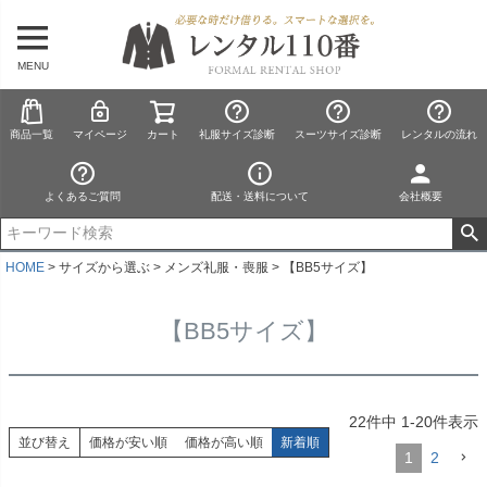
MENU
商品一覧
マイページ
カート
礼服サイズ診断
スーツサイズ診断
レンタルの流れ
よくあるご質問
配送・送料について
会社概要
HOME
サイズから選ぶ
メンズ礼服・喪服
【BB5サイズ】
【BB5サイズ】
22
件中
1
-
20
件表示
並び替え
価格が安い順
価格が高い順
新着順
1
2