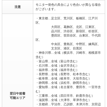
モニター発色の具合により色合いが異なる場合
注意
がございます。
・東京都…足立区、荒川区、板橋区、江戸川
区、
大田区、葛飾区、北区、江東区、
品川区、渋谷区、新宿区、杉並区、
墨田区、世田谷区、台東区、千代田
区、
中央区、豊島区、中野区、練馬区、
文京区、港区、目黒区
・神奈川県…全域（横浜市、川崎市、相模原市
含む）
・富山県…全域（富山市含む）
・石川県…全域（金沢市含む）
・福井県…全域（福井市含む）
・長野県…全域（長野市、松本市含む）
・岐阜県…全域（岐阜市、大垣市含む）
・静岡県…全域（浜松市、静岡市含む）
・愛知県…全域（名古屋市、豊田市、一宮市含
む）
翌日午前着
・三重県…全域（四日市市、鈴鹿市含む）
可能エリア
・滋賀県…全域（大津市、草津市含む）
・京都府…宇治市、乙訓群、木津川市、京田辺