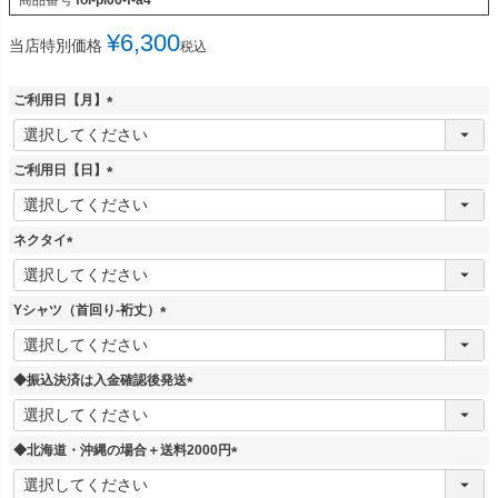
¥
6,300
当店特別価格
税込
ご利用日【月】
(
必
須
ご利用日【日】
)
(
必
須
ネクタイ
)
(
必
須
Yシャツ（首回り-裄丈）
)
(
必
須
◆振込決済は入金確認後発送
)
(
必
須
◆北海道・沖縄の場合＋送料2000円
)
(
必