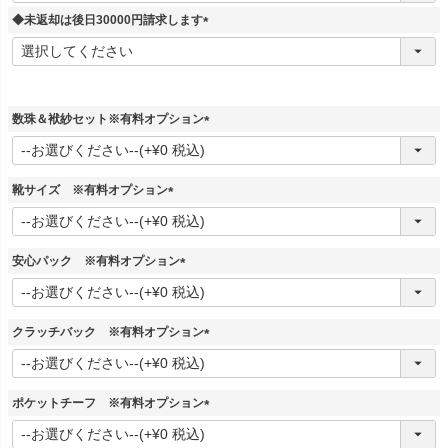
須
◆未返却は後日30000円請求します
)
(
必
須
)
数珠＆袱紗セット※有料オプション
(
必
須
靴サイズ ※有料オプション
)
(
必
須
安心パック ※有料オプション
)
(
必
須
クラッチバック ※有料オプション
)
(
必
須
ポケットチーフ ※有料オプション
)
(
必