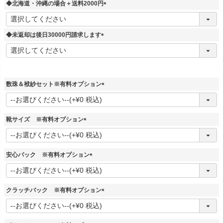
須
◆北海道・沖縄の場合＋送料2000円
)
(
必
須
◆未返却は後日30000円請求します
)
(
必
須
)
数珠＆袱紗セット※有料オプション
(
必
須
靴サイズ ※有料オプション
)
(
必
須
安心パック ※有料オプション
)
(
必
須
クラッチバック ※有料オプション
)
(
必
須