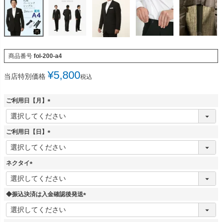
商品番号
fol-200-a4
¥
5,800
当店特別価格
税込
ご利用日【月】
(
必
須
ご利用日【日】
)
(
必
須
ネクタイ
)
(
必
須
◆振込決済は入金確認後発送
)
(
必