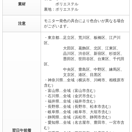
素材
ポリエステル
裏地：ポリエステル
モニター発色の具合により色合いが異なる場合
注意
がございます。
・東京都…足立区、荒川区、板橋区、江戸川
区、
大田区、葛飾区、北区、江東区、
品川区、渋谷区、新宿区、杉並区、
墨田区、世田谷区、台東区、千代田
区、
中央区、豊島区、中野区、練馬区、
文京区、港区、目黒区
・神奈川県…全域（横浜市、川崎市、相模原市
含む）
・富山県…全域（富山市含む）
・石川県…全域（金沢市含む）
・福井県…全域（福井市含む）
・長野県…全域（長野市、松本市含む）
・岐阜県…全域（岐阜市、大垣市含む）
・静岡県…全域（浜松市、静岡市含む）
・愛知県…全域（名古屋市、豊田市、一宮市含
む）
翌日午前着