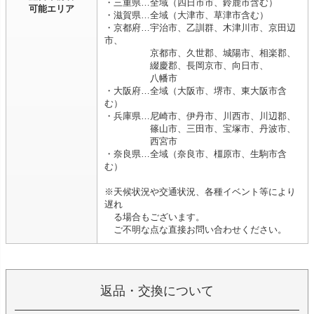
・三重県…全域（四日市市、鈴鹿市含む）
可能エリア
・滋賀県…全域（大津市、草津市含む）
・京都府…宇治市、乙訓群、木津川市、京田辺
市、
京都市、久世郡、城陽市、相楽郡、
綴慶郡、長岡京市、向日市、
八幡市
・大阪府…全域（大阪市、堺市、東大阪市含
む）
・兵庫県…尼崎市、伊丹市、川西市、川辺郡、
篠山市、三田市、宝塚市、丹波市、
西宮市
・奈良県…全域（奈良市、橿原市、生駒市含
む）
※天候状況や交通状況、各種イベント等により
遅れ
る場合もございます。
ご不明な点な直接お問い合わせください。
返品・交換について