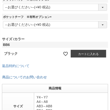
)
(
必
須
ポケットチーフ ※有料オプション
)
(
必
須
)
サイズ
カラー
BB6
ブラック
カートに入れる
返品特約について
商品についてのお問い合わせ
商品情報
Y4～Y7
A4～A8
サイズ
AB3～AB8