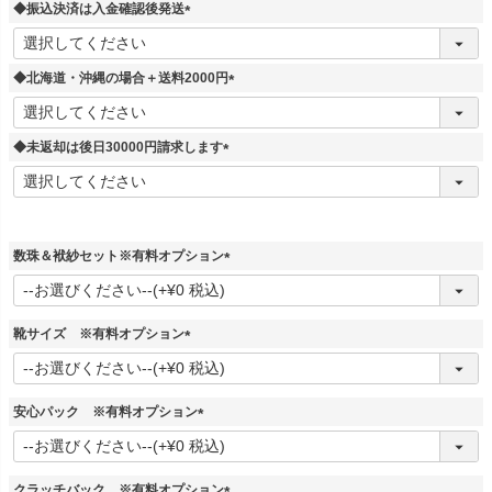
須
◆振込決済は入金確認後発送
)
(
必
須
◆北海道・沖縄の場合＋送料2000円
)
(
必
須
◆未返却は後日30000円請求します
)
(
必
須
)
数珠＆袱紗セット※有料オプション
(
必
須
靴サイズ ※有料オプション
)
(
必
須
安心パック ※有料オプション
)
(
必
須
クラッチバック ※有料オプション