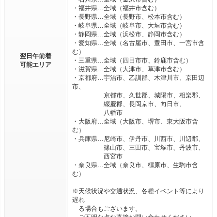
・福井県…全域（福井市含む）
・長野県…全域（長野市、松本市含む）
・岐阜県…全域（岐阜市、大垣市含む）
・静岡県…全域（浜松市、静岡市含む）
・愛知県…全域（名古屋市、豊田市、一宮市含
む）
翌日午前着
・三重県…全域（四日市市、鈴鹿市含む）
可能エリア
・滋賀県…全域（大津市、草津市含む）
・京都府…宇治市、乙訓群、木津川市、京田辺
市、
京都市、久世郡、城陽市、相楽郡、
綴慶郡、長岡京市、向日市、
八幡市
・大阪府…全域（大阪市、堺市、東大阪市含
む）
・兵庫県…尼崎市、伊丹市、川西市、川辺郡、
篠山市、三田市、宝塚市、丹波市、
西宮市
・奈良県…全域（奈良市、橿原市、生駒市含
む）
※天候状況や交通状況、各種イベント等により
遅れ
る場合もございます。