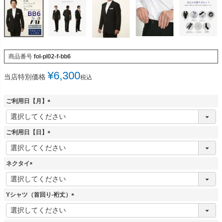
商品番号
fol-pl02-f-bb6
¥
6,300
当店特別価格
税込
ご利用日【月】
(
必
須
ご利用日【日】
)
(
必
須
ネクタイ
)
(
必
須
Yシャツ（首回り-裄丈）
)
(
必