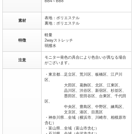
BB4～BB8
表地：ポリエステル
素材
裏地：ポリエステル
軽量
特徴
2wayストレッチ
弱撥水
モニター発色の具合により色合いが異なる場合
注意
がございます。
・東京都…足立区、荒川区、板橋区、江戸川
区、
大田区、葛飾区、北区、江東区、
品川区、渋谷区、新宿区、杉並区、
墨田区、世田谷区、台東区、千代田
区、
中央区、豊島区、中野区、練馬区、
文京区、港区、目黒区
・神奈川県…全域（横浜市、川崎市、相模原市
含む）
・富山県…全域（富山市含む）
・石川県…全域（金沢市含む）