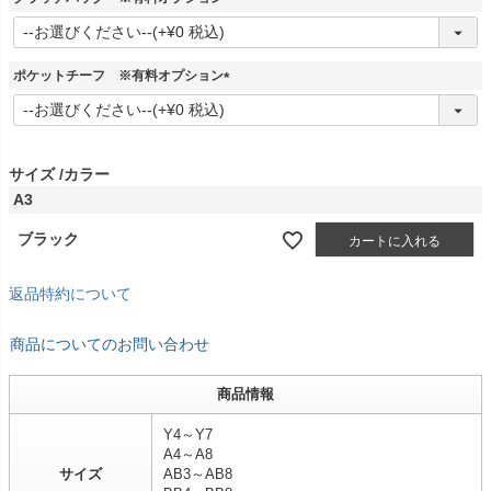
)
(
必
須
ポケットチーフ ※有料オプション
)
(
必
須
)
サイズ
カラー
A3
ブラック
カートに入れる
返品特約について
商品についてのお問い合わせ
商品情報
Y4～Y7
A4～A8
サイズ
AB3～AB8