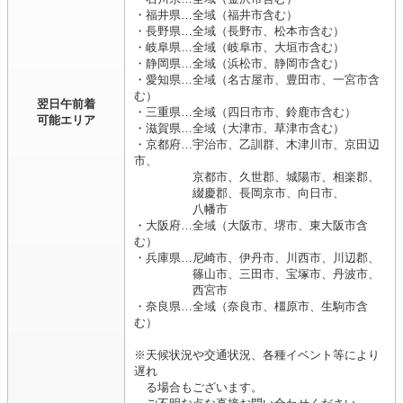
・福井県…全域（福井市含む）
・長野県…全域（長野市、松本市含む）
・岐阜県…全域（岐阜市、大垣市含む）
・静岡県…全域（浜松市、静岡市含む）
・愛知県…全域（名古屋市、豊田市、一宮市含
む）
翌日午前着
・三重県…全域（四日市市、鈴鹿市含む）
可能エリア
・滋賀県…全域（大津市、草津市含む）
・京都府…宇治市、乙訓群、木津川市、京田辺
市、
京都市、久世郡、城陽市、相楽郡、
綴慶郡、長岡京市、向日市、
八幡市
・大阪府…全域（大阪市、堺市、東大阪市含
む）
・兵庫県…尼崎市、伊丹市、川西市、川辺郡、
篠山市、三田市、宝塚市、丹波市、
西宮市
・奈良県…全域（奈良市、橿原市、生駒市含
む）
※天候状況や交通状況、各種イベント等により
遅れ
る場合もございます。