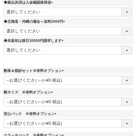
須
◆振込決済は入金確認後発送
)
(
必
須
◆北海道・沖縄の場合＋送料2000円
)
(
必
須
◆未返却は後日30000円請求します
)
(
必
須
)
数珠＆袱紗セット※有料オプション
(
必
須
靴サイズ ※有料オプション
)
(
必
須
安心パック ※有料オプション
)
(
必
須
クラッチバック ※有料オプション