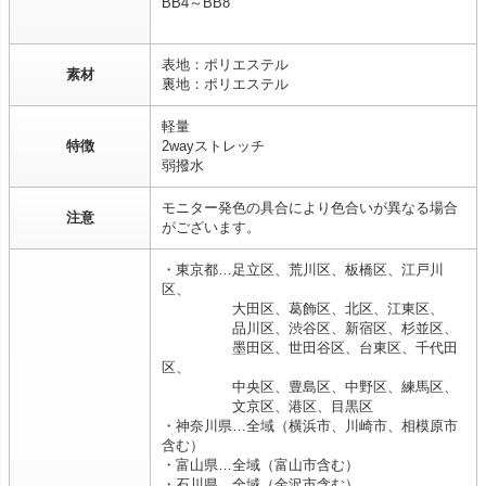
BB4～BB8
表地：ポリエステル
素材
裏地：ポリエステル
軽量
特徴
2wayストレッチ
弱撥水
モニター発色の具合により色合いが異なる場合
注意
がございます。
・東京都…足立区、荒川区、板橋区、江戸川
区、
大田区、葛飾区、北区、江東区、
品川区、渋谷区、新宿区、杉並区、
墨田区、世田谷区、台東区、千代田
区、
中央区、豊島区、中野区、練馬区、
文京区、港区、目黒区
・神奈川県…全域（横浜市、川崎市、相模原市
含む）
・富山県…全域（富山市含む）
・石川県…全域（金沢市含む）