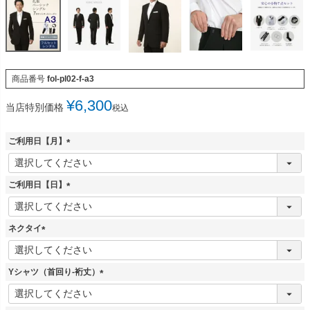
商品番号
fol-pl02-f-a3
¥
6,300
当店特別価格
税込
ご利用日【月】
(
必
須
ご利用日【日】
)
(
必
須
ネクタイ
)
(
必
須
Yシャツ（首回り-裄丈）
)
(
必