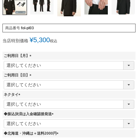
商品番号
fol-pl03
¥
5,300
当店特別価格
税込
ご利用日【月】
(
必
須
ご利用日【日】
)
(
必
須
ネクタイ
)
(
必
須
◆振込決済は入金確認後発送
)
(
必
須
◆北海道・沖縄は＋送料2000円
)