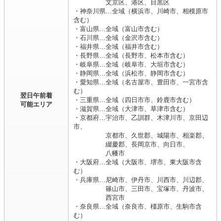
文京区、港区、目黒区
・神奈川県…全域（横浜市、川崎市、相模原市
含む）
・富山県…全域（富山市含む）
・石川県…全域（金沢市含む）
・福井県…全域（福井市含む）
・長野県…全域（長野市、松本市含む）
・岐阜県…全域（岐阜市、大垣市含む）
・静岡県…全域（浜松市、静岡市含む）
・愛知県…全域（名古屋市、豊田市、一宮市含
む）
翌日午前着
・三重県…全域（四日市市、鈴鹿市含む）
可能エリア
・滋賀県…全域（大津市、草津市含む）
・京都府…宇治市、乙訓群、木津川市、京田辺
市、
京都市、久世郡、城陽市、相楽郡、
綴慶郡、長岡京市、向日市、
八幡市
・大阪府…全域（大阪市、堺市、東大阪市含
む）
・兵庫県…尼崎市、伊丹市、川西市、川辺郡、
篠山市、三田市、宝塚市、丹波市、
西宮市
・奈良県…全域（奈良市、橿原市、生駒市含
む）