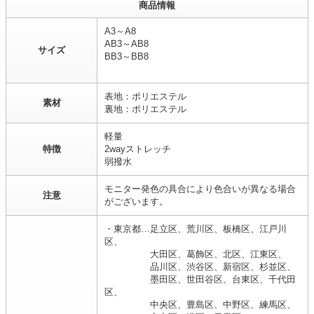
商品情報
A3～A8
AB3～AB8
サイズ
BB3～BB8
表地：ポリエステル
素材
裏地：ポリエステル
軽量
特徴
2wayストレッチ
弱撥水
モニター発色の具合により色合いが異なる場合
注意
がございます。
・東京都…足立区、荒川区、板橋区、江戸川
区、
大田区、葛飾区、北区、江東区、
品川区、渋谷区、新宿区、杉並区、
墨田区、世田谷区、台東区、千代田
区、
中央区、豊島区、中野区、練馬区、