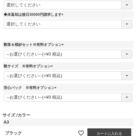
(
必
須
◆未返却は後日30000円請求します
)
(
必
須
)
数珠＆袱紗セット※有料オプション
(
必
須
靴サイズ ※有料オプション
)
(
必
須
安心パック ※有料オプション
)
(
必
須
)
サイズ
カラー
A3
ブラック
カートに入れる