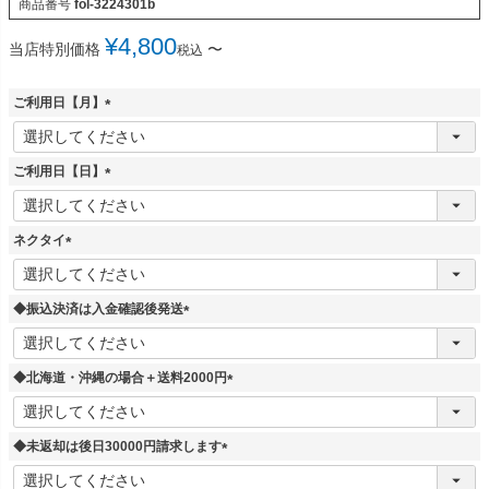
商品番号
fol-3224301b
¥
4,800
当店特別価格
〜
税込
ご利用日【月】
(
必
須
ご利用日【日】
)
(
必
須
ネクタイ
)
(
必
須
◆振込決済は入金確認後発送
)
(
必
須
◆北海道・沖縄の場合＋送料2000円
)
(
必
須
◆未返却は後日30000円請求します
)
(