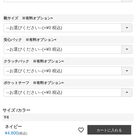
必
須
)
靴サイズ ※有料オプション
(
必
須
安心パック ※有料オプション
)
(
必
須
クラッチバック ※有料オプション
)
(
必
須
ポケットチーフ ※有料オプション
)
(
必
須
)
サイズ
カラー
Y4
ネイビー
カートに入れる
¥
4,800
税込