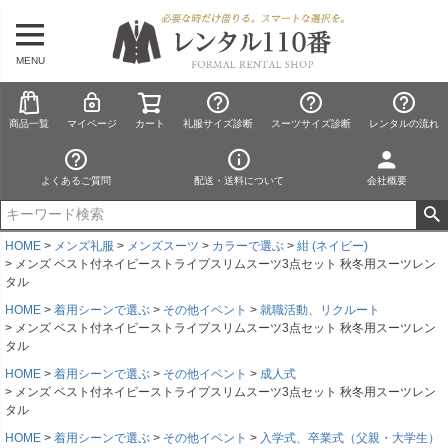
MENU
商品一覧
マイページ
カート
礼服サイズ診断
スーツサイズ診断
レンタルの流れ
よくあるご質問
配送・送料について
会社概要
HOME
メンズ礼服
メンズスーツ
カラーで選ぶ
紺 (ネイビー)
メンズ ベスト付ネイビーストライプスリムスーツ3点セット 秋冬用スーツレン
タル
HOME
着用シーンで選ぶ
その他イベント
就職活動、リクルート
メンズ ベスト付ネイビーストライプスリムスーツ3点セット 秋冬用スーツレン
タル
HOME
着用シーンで選ぶ
その他イベント
成人式
メンズ ベスト付ネイビーストライプスリムスーツ3点セット 秋冬用スーツレン
タル
HOME
着用シーンで選ぶ
その他イベント
入学式、卒業式（父親・大学生）