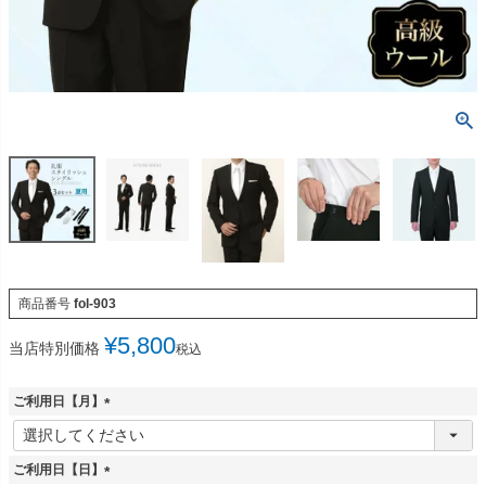
商品番号
fol-903
¥
5,800
当店特別価格
税込
ご利用日【月】
(
必
須
ご利用日【日】
)