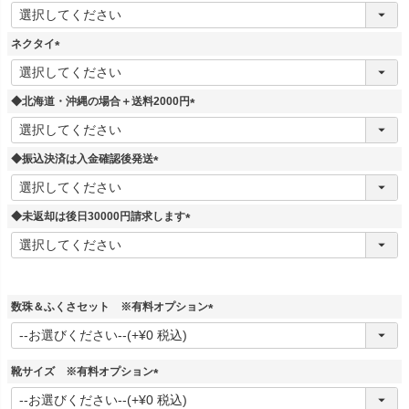
(
必
須
ネクタイ
)
(
必
須
◆北海道・沖縄の場合＋送料2000円
)
(
必
須
◆振込決済は入金確認後発送
)
(
必
須
◆未返却は後日30000円請求します
)
(
必
須
)
数珠＆ふくさセット ※有料オプション
(
必
須
靴サイズ ※有料オプション
)
(
必