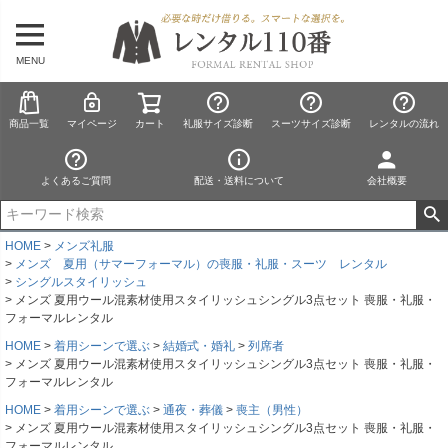
MENU
商品一覧
マイページ
カート
礼服サイズ診断
スーツサイズ診断
レンタルの流れ
よくあるご質問
配送・送料について
会社概要
HOME
メンズ礼服
メンズ 夏用（サマーフォーマル）の喪服・礼服・スーツ レンタル
シングルスタイリッシュ
メンズ 夏用ウール混素材使用スタイリッシュシングル3点セット 喪服・礼服・
フォーマルレンタル
HOME
着用シーンで選ぶ
結婚式・婚礼
列席者
メンズ 夏用ウール混素材使用スタイリッシュシングル3点セット 喪服・礼服・
フォーマルレンタル
HOME
着用シーンで選ぶ
通夜・葬儀
喪主（男性）
メンズ 夏用ウール混素材使用スタイリッシュシングル3点セット 喪服・礼服・
フォーマルレンタル