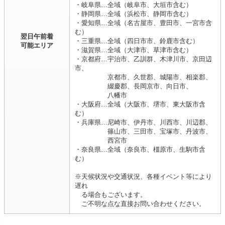
・岐阜県…全域（岐阜市、大垣市含む）
・静岡県…全域（浜松市、静岡市含む）
・愛知県…全域（名古屋市、豊田市、一宮市含
む）
翌日午前着
・三重県…全域（四日市市、鈴鹿市含む）
可能エリア
・滋賀県…全域（大津市、草津市含む）
・京都府…宇治市、乙訓群、木津川市、京田辺
市、
京都市、久世郡、城陽市、相楽郡、
綴慶郡、長岡京市、向日市、
八幡市
・大阪府…全域（大阪市、堺市、東大阪市含
む）
・兵庫県…尼崎市、伊丹市、川西市、川辺郡、
篠山市、三田市、宝塚市、丹波市、
西宮市
・奈良県…全域（奈良市、橿原市、生駒市含
む）
※天候状況や交通状況、各種イベント等により
遅れ
る場合もございます。
ご不明な点な直接お問い合わせください。