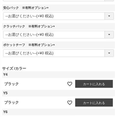
須
安心パック ※有料オプション
)
(
必
須
クラッチバック ※有料オプション
)
(
必
須
ポケットチーフ ※有料オプション
)
(
必
須
)
サイズ
カラー
Y4
ブラック
カートに入れる
Y5
ブラック
カートに入れる
Y6