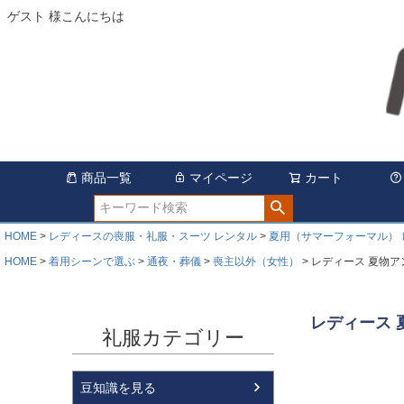
ゲスト 様こんにちは
商品一覧
マイページ
カート
HOME
レディースの喪服・礼服・スーツ レンタル
夏用（サマーフォーマル） 
HOME
着用シーンで選ぶ
通夜・葬儀
喪主以外（女性）
レディース 夏物
レディース
礼服カテゴリー
豆知識を見る