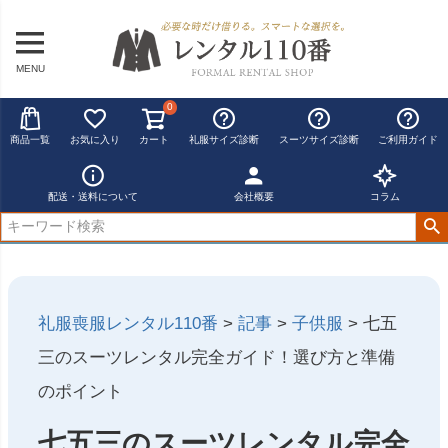
MENU
0
商品一覧
お気に入り
カート
礼服サイズ診断
スーツサイズ診断
ご利用ガイド
配送・送料について
会社概要
コラム
礼服喪服レンタル110番
>
記事
>
子供服
>
七五
三のスーツレンタル完全ガイド！選び方と準備
のポイント
七五三のスーツレンタル完全