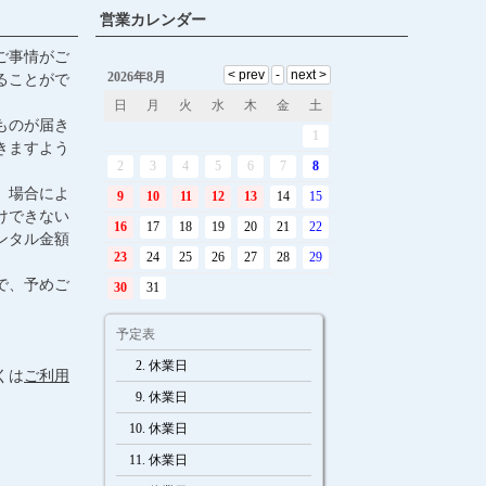
ジト
営業カレンダー
ップ
ご事情がご
へ
ることがで
ものが届き
きますよう
、場合によ
けできない
ンタル金額
で、予めご
くは
ご利用