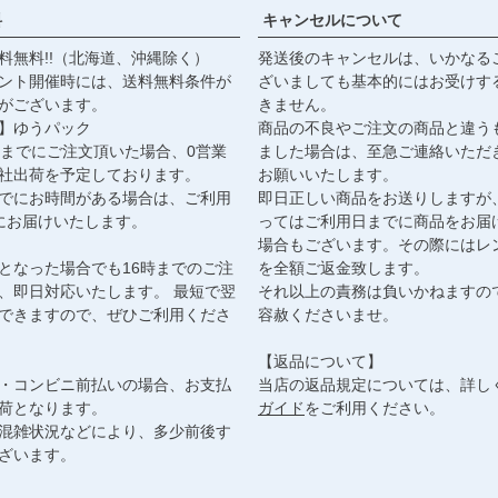
料
キャンセルについて
料無料!!（北海道、沖縄除く）
発送後のキャンセルは、いかなる
ント開催時には、送料無料条件が
ざいましても基本的にはお受けす
がございます。
きません。
】ゆうパック
商品の不良やご注文の商品と違う
時までにご注文頂いた場合、0営業
ました場合は、至急ご連絡いただ
社出荷を予定しております。
お願いいたします。
でにお時間がある場合は、ご利用
即日正しい商品をお送りしますが
にお届けいたします。
ってはご利用日までに商品をお届
場合もございます。その際にはレ
となった場合でも16時までのご注
を全額ご返金致します。
、即日対応いたします。 最短で翌
それ以上の責務は負いかねますの
できますので、ぜひご利用くださ
容赦くださいませ。
【返品について】
・コンビニ前払いの場合、お支払
当店の返品規定については、詳し
荷となります。
ガイド
をご利用ください。
混雑状況などにより、多少前後す
ざいます。