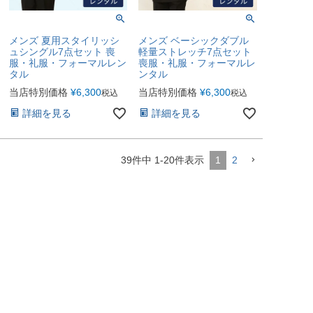
メンズ 夏用スタイリッシ
メンズ ベーシックダブル
ュシングル7点セット 喪
軽量ストレッチ7点セット
服・礼服・フォーマルレン
喪服・礼服・フォーマルレ
タル
ンタル
当店特別価格
¥
6,300
当店特別価格
¥
6,300
税込
税込
詳細を見る
詳細を見る
39
件中
1
-
20
件表示
1
2