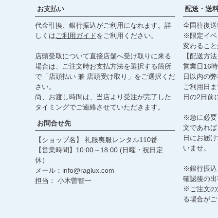
お支払い
配送・送
代金引換、銀行振込がご利用になれます。詳
全国往復送
しくは
ご利用ガイド
をご利用ください。
※限定イベ
変わること
店頭受取について直接店舗へ受け取りに来る
【配送方法
場合は、ご注文時お支払方法を選択する箇所
営業日16
で「店頭払い 兼 店頭受け取り」をご選択くだ
日以内の弊
さい。
ご利用日ま
尚、お渡し時間は、当店より受注が完了した
日の2日前
タイミングでご連絡させていただきます。
※急に必要
お問合せ先
文であれば
日にお届け
【ショップ名】 礼服喪服レンタル110番
いませ。
【営業時間】10:00～18:00 (日曜・祝日定
休）
※銀行振込
メール：info@raglux.com
確認後の出
担当： 小木曽智一
※ご注文の
る場合がご