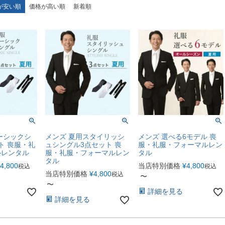
が安い順
価格が高い順
新着順
ーシックシ
メンズ 夏用スタイリッシ
メンズ 選べる6モデル 喪
ト 喪服・礼
ュシングル3点セット 喪
服・礼服・フォーマルレン
ルレンタル
服・礼服・フォーマルレン
タル
タル
4,800
当店特別価格
¥
4,800
税込
税込
当店特別価格
¥
4,800
税込
〜
〜
詳細を見る
詳細を見る