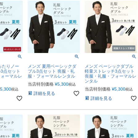
ったりノー
メンズ 夏用ベーシックダ
メンズ ベーシックダブル
3点セット
ブル3点セット 喪服・礼
軽量ストレッチ3点セット
フォーマルレ
服・フォーマルレンタル
喪服・礼服・フォーマルレ
ンタル
当店特別価格
¥
5,300
税込
5,300
当店特別価格
¥
5,300
税込
税込
詳細を見る
詳細を見る