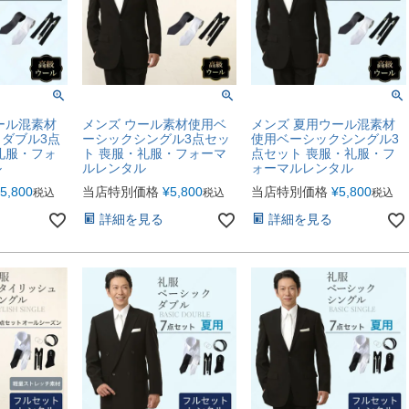
ール混素材
メンズ ウール素材使用ベ
メンズ 夏用ウール混素材
ダブル3点
ーシックシングル3点セッ
使用ベーシックシングル3
礼服・フォ
ト 喪服・礼服・フォーマ
点セット 喪服・礼服・フ
ル
ルレンタル
ォーマルレンタル
5,800
当店特別価格
¥
5,800
当店特別価格
¥
5,800
税込
税込
税込
詳細を見る
詳細を見る