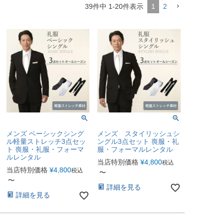
39
件中
1
-
20
件表示
1
2
メンズ ベーシックシング
メンズ スタイリッシュシ
ル軽量ストレッチ3点セッ
ングル3点セット 喪服・礼
ト 喪服・礼服・フォーマ
服・フォーマルレンタル
ルレンタル
当店特別価格
¥
4,800
税込
当店特別価格
¥
4,800
税込
〜
〜
詳細を見る
詳細を見る