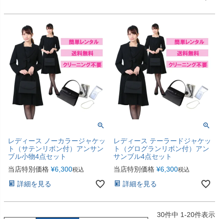
レディース ノーカラージャケッ
レディース テーラードジャケッ
ト（サテンリボン付）アンサン
ト（グログランリボン付）アン
ブル小物4点セット
サンブル4点セット
当店特別価格
¥
6,300
当店特別価格
¥
6,300
税込
税込
詳細を見る
詳細を見る
30
件中
1
-
20
件表示