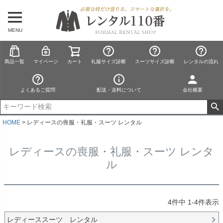
MENU
商品一覧
マイページ
カート
礼服サイズ診断
スーツサイズ診断
レンタルの流れ
よくあるご質問
配送・送料について
会社概要
HOME
レディースの喪服・礼服・スーツ レンタル
レディースの喪服・礼服・スーツ レンタ
ル
4
件中
1
-
4
件表示
レディーススーツ レンタル