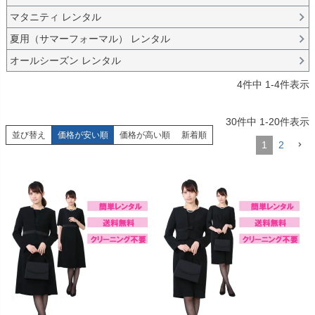
マタニティ レンタル
夏用（サマーフォーマル） レンタル
オールシーズン レンタル
4
件中
1
-
4
件表示
30
件中
1
-
20
件表示
並び替え
価格が安い順
価格が高い順
新着順
1
2