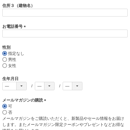
須
住所３（建物名）
)
お電話番号
(
必
須
性別
)
指定なし
男性
女性
生年月日
メールマガジンの購読
可
(
否
必
メールマガジンをご購読いただくと、新製品やセール情報をお届け
須
します。またメールマガジン限定クーポンやプレゼントなどお得な
)