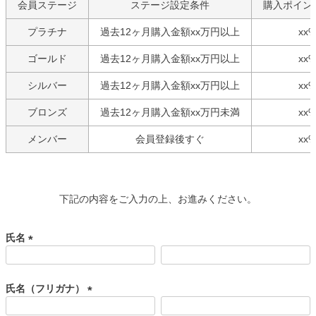
会員ステージ
ステージ設定条件
購入ポイン
プラチナ
過去12ヶ月購入金額xx万円以上
xx
ゴールド
過去12ヶ月購入金額xx万円以上
xx
シルバー
過去12ヶ月購入金額xx万円以上
xx
ブロンズ
過去12ヶ月購入金額xx万円未満
xx
メンバー
会員登録後すぐ
xx
下記の内容をご入力の上、お進みください。
氏名
(
必
須
氏名（フリガナ）
)
(