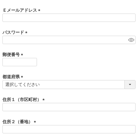
必
須
Ｅメールアドレス
)
(
必
須
パスワード
)
(
必
須
郵便番号
)
(
必
須
都道府県
)
(
必
須
住所１（市区町村）
)
(
必
須
住所２（番地）
)
(
必