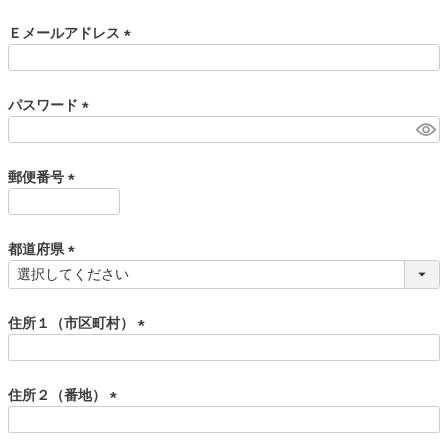
必
須
Ｅメールアドレス
)
(
必
須
パスワード
)
(
必
須
郵便番号
)
(
必
須
都道府県
)
(
必
須
住所１（市区町村）
)
(
必
須
住所２（番地）
)
(
必