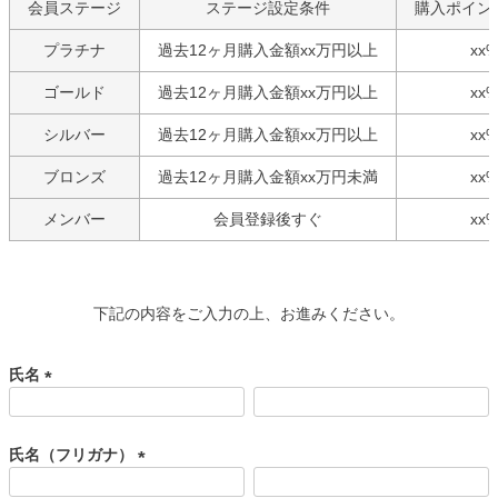
会員ステージ
ステージ設定条件
購入ポイン
プラチナ
過去12ヶ月購入金額xx万円以上
xx
ゴールド
過去12ヶ月購入金額xx万円以上
xx
シルバー
過去12ヶ月購入金額xx万円以上
xx
ブロンズ
過去12ヶ月購入金額xx万円未満
xx
メンバー
会員登録後すぐ
xx
下記の内容をご入力の上、お進みください。
氏名
(
必
須
氏名（フリガナ）
)
(