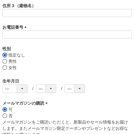
須
住所３（建物名）
)
お電話番号
(
必
須
性別
)
指定なし
男性
女性
生年月日
メールマガジンの購読
可
(
否
必
メールマガジンをご購読いただくと、新製品やセール情報をお届け
須
します。またメールマガジン限定クーポンやプレゼントなどお得な
)