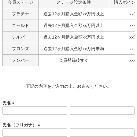
会員ステージ
ステージ設定条件
購入ポイン
プラチナ
過去12ヶ月購入金額xx万円以上
xx
ゴールド
過去12ヶ月購入金額xx万円以上
xx
シルバー
過去12ヶ月購入金額xx万円以上
xx
ブロンズ
過去12ヶ月購入金額xx万円未満
xx
メンバー
会員登録後すぐ
xx
下記の内容をご入力の上、お進みください。
氏名
(
必
須
氏名（フリガナ）
)
(