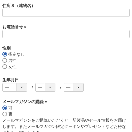
須
住所３（建物名）
)
お電話番号
(
必
須
性別
)
指定なし
男性
女性
生年月日
メールマガジンの購読
可
(
否
必
メールマガジンをご購読いただくと、新製品やセール情報をお届け
須
します。またメールマガジン限定クーポンやプレゼントなどお得な
)