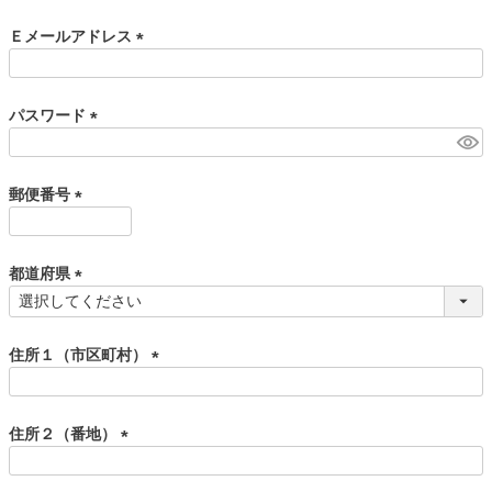
必
須
Ｅメールアドレス
)
(
必
須
パスワード
)
(
必
須
郵便番号
)
(
必
須
都道府県
)
(
必
須
住所１（市区町村）
)
(
必
須
住所２（番地）
)
(
必