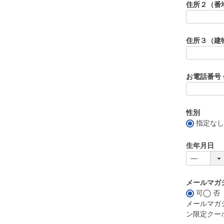
住所２（番
住所３（建
お電話番号
性別
指定なし
生年月日
メールマガ
可
否
メールマガ
ン限定クー