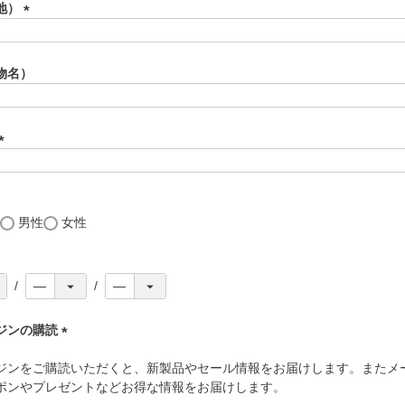
須
地）
)
(
必
須
物名）
)
(
必
須
)
男性
女性
ジンの購読
(
ジンをご購読いただくと、新製品やセール情報をお届けします。またメ
必
ポンやプレゼントなどお得な情報をお届けします。
須