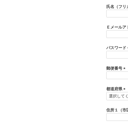
須
氏名（フリ
)
Ｅメールア
パスワード
郵便番号
(
必
須
都道府県
)
(
必
須
住所１（市
)