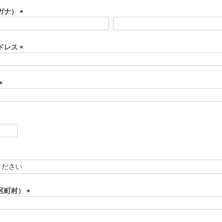
ガナ）
(
必
須
ドレス
)
(
必
須
)
(
必
須
)
区町村）
(
必